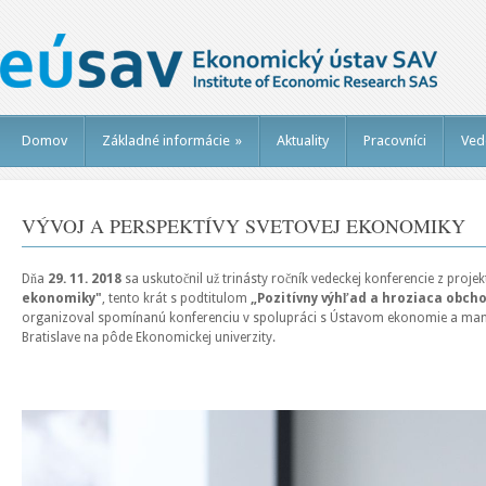
Domov
Základné informácie
»
Aktuality
Pracovníci
Ved
VÝVOJ A PERSPEKTÍVY SVETOVEJ EKONOMIKY
Dňa
29. 11. 2018
sa uskutočnil už trinásty ročník vedeckej konferencie z proje
ekonomiky"
, tento krát s podtitulom
„Pozitívny výhľad a hroziaca obch
organizoval spomínanú konferenciu v spolupráci s Ústavom ekonomie a man
Bratislave na pôde Ekonomickej univerzity.