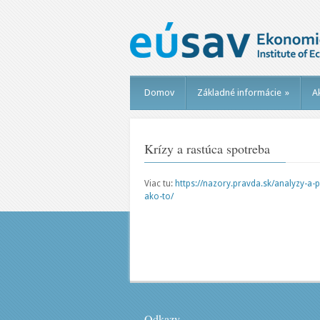
Domov
Základné informácie
»
Ak
Krízy a rastúca spotreba
Viac tu:
https://nazory.pravda.sk/analyzy-a-
ako-to/
Odkazy