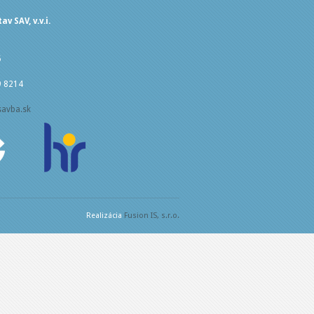
v SAV, v.v.i.
5
9 8214
savba.sk
Realizácia
Fusion IS, s.r.o.