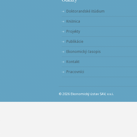
Doktorandské štúdium
Knižnica
Projekty
Publikácie
Ekonomický časopis
Kontakt
Pracovníci
© 2026 Ekonomický ústav SAV, v.v.i.