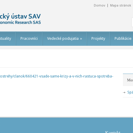
Domov
Mapa stránok
tuality
Pracovníci
Vedecké podujatia
»
Projekty
Publikácie
postrehy/clanok/660421-vsade-same-krizy-a-v-nich-rastuca-spotreba-
Me
Spä
Kontakt