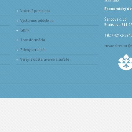
Ekonomický ústa
Vedecké podujatia
Šancová č. 56
Výskumné oddelenia
Bratislava 811 0
GDPR
Tel.: +421-2-524
Transformácia
eusav.director@
Zelený certifikát
Verejné obstarávanie a súťaže