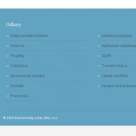
Odkazy
Doktorandské štúdium
Vedecké podujatia
Knižnica
Výskumné oddelenia
Projekty
GDPR
Publikácie
Transformácia
Ekonomický časopis
Zelený certifikát
Kontakt
Verejné obstarávani
Pracovníci
© 2026 Ekonomický ústav SAV, v.v.i.