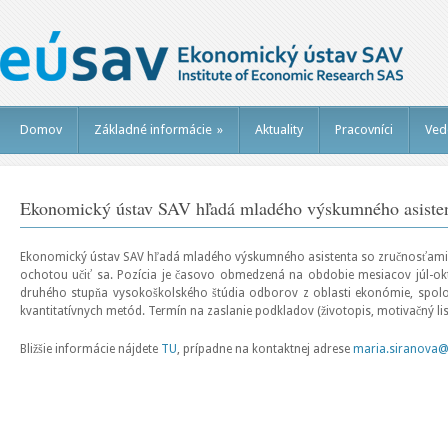
Domov
Základné informácie
»
Aktuality
Pracovníci
Ved
Ekonomický ústav SAV hľadá mladého výskumného asiste
Ekonomický ústav SAV hľadá mladého výskumného asistenta so zručnosťami v
ochotou učiť sa. Pozícia je časovo obmedzená na obdobie mesiacov júl-okt
druhého stupňa vysokoškolského štúdia odborov z oblasti ekonómie, spol
kvantitatívnych metód. Termín na zaslanie podkladov (životopis, motivačný list
Bližšie informácie nájdete
TU
, prípadne na kontaktnej adrese
maria.siranova@