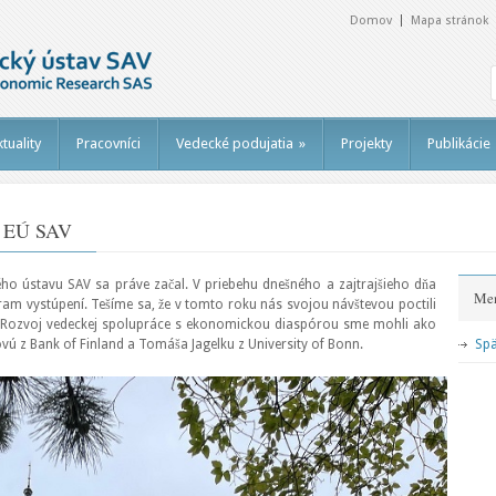
Domov
Mapa stránok
tuality
Pracovníci
Vedecké podujatia
»
Projekty
Publikácie
6 EÚ SAV
ho ústavu SAV sa práve začal. V priebehu dnešného a zajtrajšieho dňa
Me
m vystúpení. Tešíme sa, že v tomto roku nás svojou návštevou poctili
ktu Rozvoj vedeckej spolupráce s ekonomickou diaspórou sme mohli ako
vú z Bank of Finland a Tomáša Jagelku z University of Bonn.
Spä