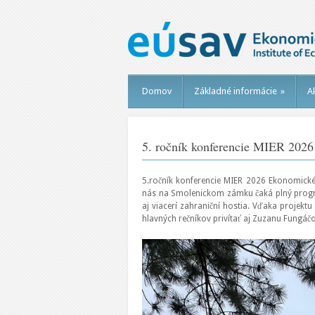
Domov
Základné informácie
»
Ak
5. ročník konferencie MIER 202
5.ročník konferencie MIER 2026 Ekonomické
nás na Smolenickom zámku čaká plný progra
aj viacerí zahraniční hostia. Vďaka proje
hlavných rečníkov privítať aj Zuzanu Fungáčo