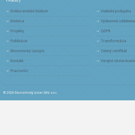
Doktorandské štúdium
Vedecké podujatia
Knižnica
Výskumné oddelenia
Projekty
GDPR
Publikácie
Transformácia
Ekonomický časopis
Zelený certifikát
Kontakt
Verejné obstarávani
Pracovníci
© 2026 Ekonomický ústav SAV, v.v.i.