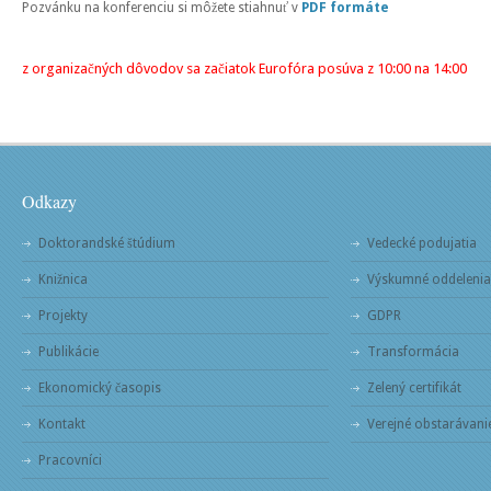
Pozvánku na konferenciu si môžete stiahnuť v
PDF formáte
z organizačných dôvodov sa začiatok Eurofóra posúva z 10:00 na 14:00
Odkazy
Doktorandské štúdium
Vedecké podujatia
Knižnica
Výskumné oddelenia
Projekty
GDPR
Publikácie
Transformácia
Ekonomický časopis
Zelený certifikát
Kontakt
Verejné obstarávani
Pracovníci