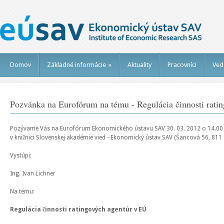
Domov
Základné informácie
»
Aktuality
Pracovníci
Ved
Pozvánka na Eurofórum na tému - Regulácia činnosti rati
Pozývame Vás na Eurofórum Ekonomického ústavu SAV 30. 03. 2012 o 14.00
v knižnici Slovenskej akadémie vied - Ekonomický ústav SAV (Šancová 56, 811 
Vystúpi:
Ing. Ivan Lichner
Na tému:
Regulácia činnosti ratingových agentúr v EÚ