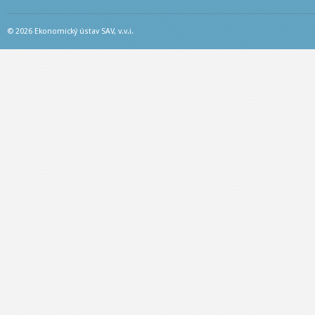
© 2026 Ekonomický ústav SAV, v.v.i.