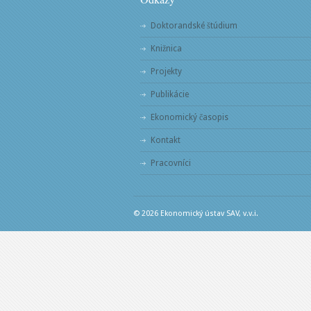
Doktorandské štúdium
Knižnica
Projekty
Publikácie
Ekonomický časopis
Kontakt
Pracovníci
© 2026 Ekonomický ústav SAV, v.v.i.