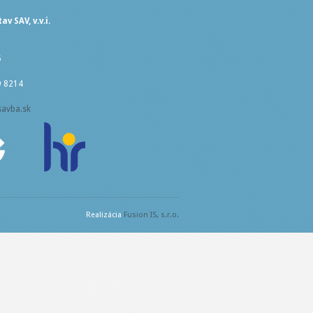
v SAV, v.v.i.
5
9 8214
savba.sk
Realizácia
Fusion IS, s.r.o.