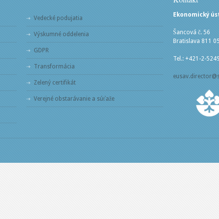
Ekonomický ústa
Vedecké podujatia
Šancová č. 56
Výskumné oddelenia
Bratislava 811 0
GDPR
Tel.: +421-2-524
Transformácia
eusav.director@
Zelený certifikát
Verejné obstarávanie a súťaže