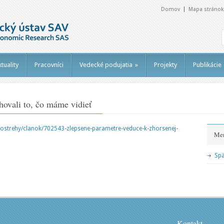
Domov
Mapa stránok
tuality
Pracovníci
Vedecké podujatia
»
Projekty
Publikácie
hovali to, čo máme vidieť
-postrehy/clanok/702543-zlepsene-parametre-veduce-k-zhorsenej-
Me
Spä
Kontakt