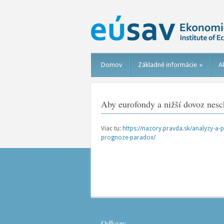
Domov
Základné informácie
»
Ak
Aby eurofondy a nižší dovoz nesc
Viac tu:
https://nazory.pravda.sk/analyzy-a
prognoze-paradox/
Odkazy