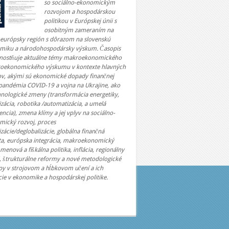
so sociálno-ekonomickým
rozvojom a hospodárskou
politikou v Európskej únii s
osobitným zameraním na
oeurópsky región s dôrazom na slovenskú
miku a národohospodársky výskum. Časopis
nostňuje aktuálne témy makroekonomického
roekonomického výskumu v kontexte hlavných
ov, akými sú ekonomické dopady finančnej
 pandémia COVID-19 a vojna na Ukrajine, ako
hnologické zmeny (transformácia energetiky,
lizácia, robotika /automatizácia, a umelá
gencia), zmena klímy a jej vplyv na sociálno-
mický rozvoj, proces
izácie/deglobalizácie, globálna finančná
ita, európska integrácia, makroekonomický
 menová a fiškálna politika, inflácia, regionálny
, štrukturálne reformy a nové metodologické
py v strojovom a hĺbkovom učení a ich
cie v ekonomike a hospodárskej politike.