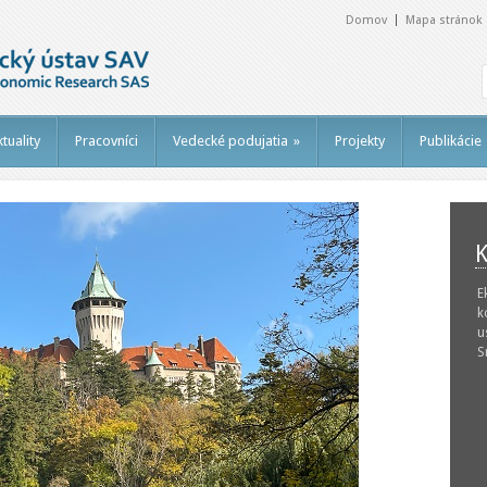
Domov
Mapa stránok
tuality
Pracovníci
Vedecké podujatia
»
Projekty
Publikácie
K
E
k
u
S