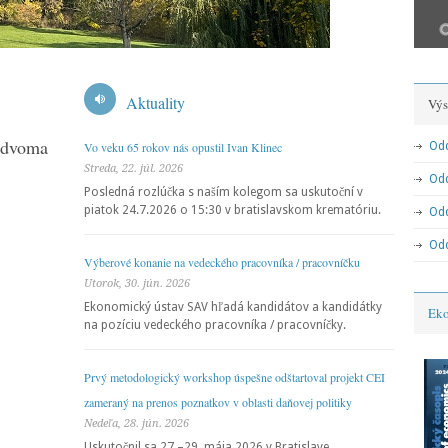
Aktuality
Výs
 dvoma
Vývoj a perspektívy svetovej ekonomiky:
Vývoj a 
Vo veku 65 rokov nás opustil Ivan Klinec
Odd
Centrá hospodárskej moci v
Možné tr
Streda, 22. júl. 2026
Od
Posledná rozlúčka s naším kolegom sa uskutoční v
multipolárnom svete
piatok 24.7.2026 o 15:30 v bratislavskom krematóriu.
Odd
Odd
Výberové konanie na vedeckého pracovníka / pracovníčku
Utorok, 30. jún. 2026
Ekonomický ústav SAV hľadá kandidátov a kandidátky
Eko
na pozíciu vedeckého pracovníka / pracovníčky.
Prvý metodologický workshop úspešne odštartoval projekt CEI
zameraný na prenos poznatkov v oblasti daňovej politiky
Nedeľa, 28. jún. 2026
Uskutočnil sa 27.–29. mája 2026 v Bratislave.