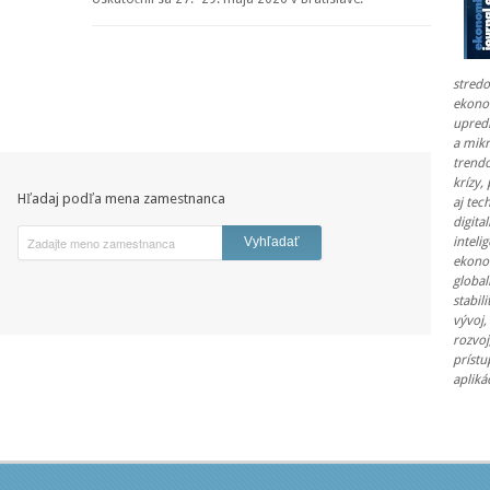
stred
ekono
upred
a mik
trend
krízy,
Hľadaj podľa mena zamestnanca
aj tec
digita
inteli
ekono
global
stabil
vývoj,
rozvoj
prístu
apliká