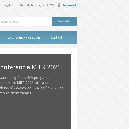
English
Štvrtok,
6. august 2026
Intranet
Ekonomický časopis
Kontakt
onferencia MIER 2026
konomický ústav SAV pozýva na
onferenciu MIER 2026, ktorá sa
skutoční v dňoch 22. - 24. apríla 2026 na
molenickom zámku.