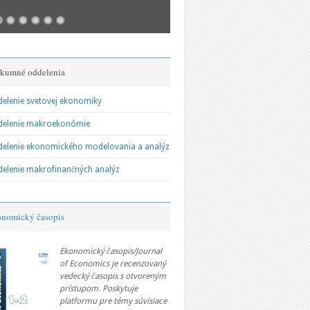
kumné oddelenia
perspektívy svetovej ekonomiky:
Vývoj a perspektívy svetov
elenie svetovej ekonomiky
ajektórie multipolárneho sveta
Fragmentácia, polarizácia 
delenie makroekonómie
integrácie
elenie ekonomického modelovania a analýz
elenie makrofinančných analýz
nomický časopis
Ekonomický časopis/Journal
of Economics je recenzovaný
vedecký časopis s otvoreným
prístupom. Poskytuje
platformu pre témy súvisiace