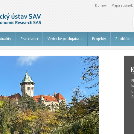
Domov
Mapa stránok
tuality
Pracovníci
Vedecké podujatia
»
Projekty
Publikácie
K
E
k
u
S