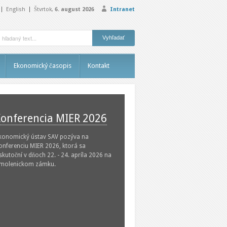
English
Štvrtok,
6. august 2026
Intranet
Ekonomický časopis
Kontakt
onferencia MIER 2026
konomický ústav SAV pozýva na
onferenciu MIER 2026, ktorá sa
skutoční v dňoch 22. - 24. apríla 2026 na
molenickom zámku.