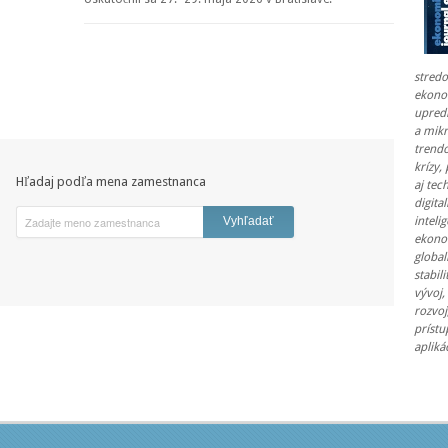
stred
ekono
upred
a mik
trend
krízy,
Hľadaj podľa mena zamestnanca
aj tec
digita
inteli
ekono
global
stabil
vývoj,
rozvoj
prístu
apliká