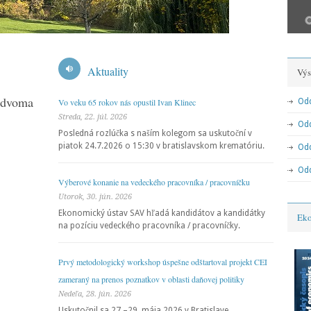
Aktuality
Výs
 dvoma
Vývoj a perspektívy svetovej ekonomiky:
Vývoj a 
Vo veku 65 rokov nás opustil Ivan Klinec
Odd
Centrá hospodárskej moci v
Možné tr
Streda, 22. júl. 2026
Od
Posledná rozlúčka s naším kolegom sa uskutoční v
multipolárnom svete
piatok 24.7.2026 o 15:30 v bratislavskom krematóriu.
Odd
Odd
Výberové konanie na vedeckého pracovníka / pracovníčku
Utorok, 30. jún. 2026
Ekonomický ústav SAV hľadá kandidátov a kandidátky
Eko
na pozíciu vedeckého pracovníka / pracovníčky.
Prvý metodologický workshop úspešne odštartoval projekt CEI
zameraný na prenos poznatkov v oblasti daňovej politiky
Nedeľa, 28. jún. 2026
Uskutočnil sa 27.–29. mája 2026 v Bratislave.