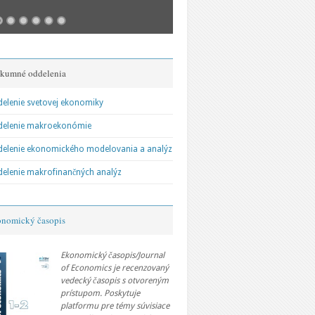
kumné oddelenia
perspektívy svetovej ekonomiky:
Vývoj a perspektívy svetov
elenie svetovej ekonomiky
ajektórie multipolárneho sveta
Fragmentácia, polarizácia 
delenie makroekonómie
integrácie
elenie ekonomického modelovania a analýz
elenie makrofinančných analýz
nomický časopis
Ekonomický časopis/Journal
of Economics je recenzovaný
vedecký časopis s otvoreným
prístupom. Poskytuje
platformu pre témy súvisiace