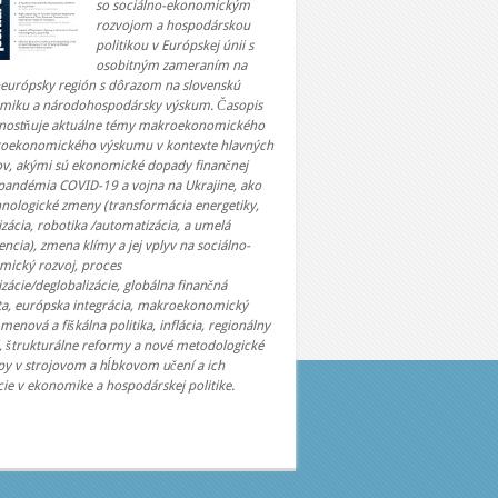
so sociálno-ekonomickým
rozvojom a hospodárskou
politikou v Európskej únii s
osobitným zameraním na
oeurópsky región s dôrazom na slovenskú
miku a národohospodársky výskum. Časopis
nostňuje aktuálne témy makroekonomického
roekonomického výskumu v kontexte hlavných
ov, akými sú ekonomické dopady finančnej
 pandémia COVID-19 a vojna na Ukrajine, ako
hnologické zmeny (transformácia energetiky,
lizácia, robotika /automatizácia, a umelá
gencia), zmena klímy a jej vplyv na sociálno-
mický rozvoj, proces
izácie/deglobalizácie, globálna finančná
ita, európska integrácia, makroekonomický
 menová a fiškálna politika, inflácia, regionálny
, štrukturálne reformy a nové metodologické
py v strojovom a hĺbkovom učení a ich
cie v ekonomike a hospodárskej politike.