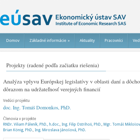
Domov
Základné informácie
»
Aktuality
Pracovníci
Ved
Projekty (radené podľa začiatku riešenia)
Analýza vplyvu Európskej legislatívy v oblasti daní a dôc
dôrazom na udržateľnosť verejných financií
Vedúci projektu
doc. Ing. Tomáš Domonkos, PhD.
Členovia v projekte
RNDr. Viliam Páleník, PhD., h.doc.
,
Ing. Filip Ostrihoň, PhD.
,
Mgr. Tomáš Miklošovi
Brian König, PhD.
,
Ing. Miroslava Jánošová, PhD.