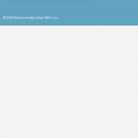
© 2026 Ekonomický ústav SAV, v.v.i.