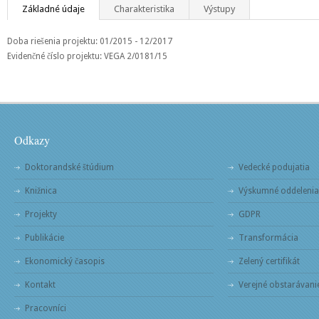
Základné údaje
Charakteristika
Výstupy
Doba riešenia projektu: 01/2015 - 12/2017
Evidenčné číslo projektu: VEGA 2/0181/15
Odkazy
Doktorandské štúdium
Vedecké podujatia
Knižnica
Výskumné oddelenia
Projekty
GDPR
Publikácie
Transformácia
Ekonomický časopis
Zelený certifikát
Kontakt
Verejné obstarávani
Pracovníci