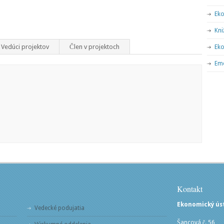
Eko
Kni
Vedúci projektov
Člen v projektoch
Eko
Eme
Kontakt
Ekonomický ústa
Vedecké podujatia
Šancová č. 56