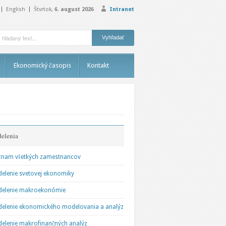
English
Štvrtok,
6. august 2026
Intranet
Ekonomický časopis
Kontakt
elenia
znam všetkých zamestnancov
elenie svetovej ekonomiky
delenie makroekonómie
elenie ekonomického modelovania a analýz
elenie makrofinančných analýz