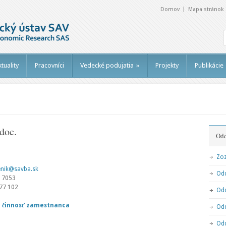
Domov
Mapa stránok
tuality
Pracovníci
Vedecké podujatia
»
Projekty
Publikácie
doc.
Odd
Zo
lenik@savba.sk
Odd
9 7053
977 102
Od
á činnosť zamestnanca
Odd
Odd