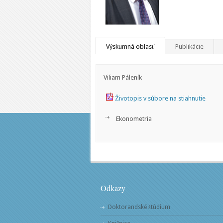
Výskumná oblasť
Publikácie
Viliam Páleník
Životopis v súbore na stiahnutie
Ekonometria
Odkazy
Doktorandské štúdium