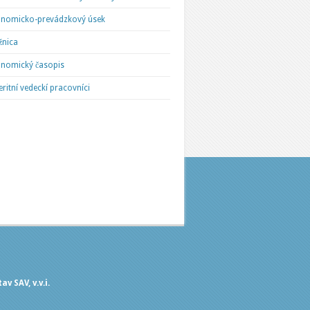
nomicko-prevádzkový úsek
žnica
nomický časopis
ritní vedeckí pracovníci
v SAV, v.v.i.