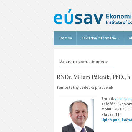
Domov
Základné informácie
»
Ak
Zoznam zamestnancov
RNDr. Viliam Páleník, PhD., h.
Samostatný vedecký pracovník
E-mail
:
viliam.pa
Telefón
: 02/ 524
Mobil
: +421 905 
Klapka
: 115
Úplná publikačn