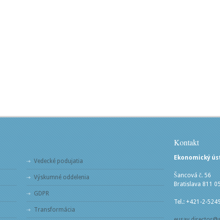
Kontakt
Ekonomický ústa
Vedecké podujatia
Šancová č. 56
Výskumné oddelenia
Bratislava 811 0
GDPR
Tel.: +421-2-524
Transformácia
eusav.director@