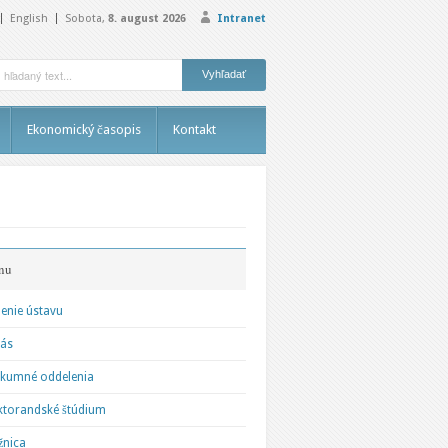
English
Sobota,
8. august 2026
Intranet
Ekonomický časopis
Kontakt
nu
enie ústavu
nás
kumné oddelenia
torandské štúdium
žnica