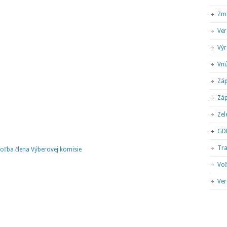
Zml
Ver
Výr
Vnú
Záp
Záp
Zel
GD
Tr
oľba člena Výberovej komisie
Voľ
Ver