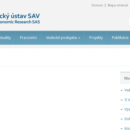
Domov
Mapa stránok
tuality
Pracovníci
Vedecké podujatia
»
Projekty
Publikácie
Me
Ved
O 
Výs
Dok
Kni