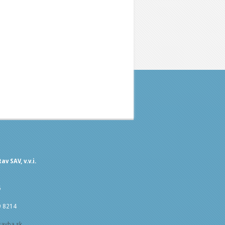
v SAV, v.v.i.
5
9 8214
savba.sk