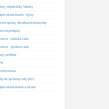
uvy, objednávky, faktúry
ejné obstarávanie - Výzvy
očné správy, Akreditačné dotazníky
torné predpisy
isnice - Vedecká rada
isnice - Správna rada
ený certifikát
PR
ansformácia
by do správnej rady 2022
ejné obstarávanie a súťaže