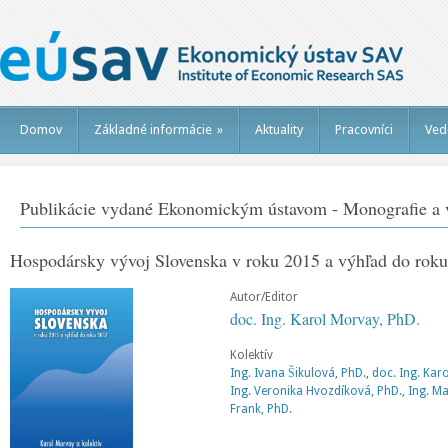
Domov
Základné informácie
»
Aktuality
Pracovníci
Ved
Publikácie vydané Ekonomickým ústavom - Monografie a v
Hospodársky vývoj Slovenska v roku 2015 a výhľad do rok
Autor/Editor
doc. Ing. Karol Morvay, PhD.
Kolektív
Ing. Ivana Šikulová, PhD.
,
doc. Ing. Kar
Ing. Veronika Hvozdíková, PhD.
,
Ing. Ma
Frank, PhD.