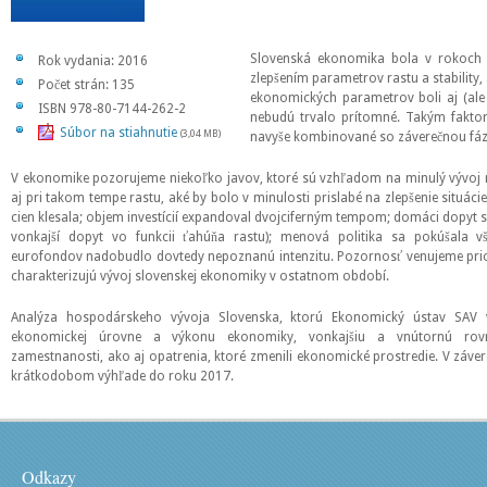
Slovenská ekonomika bola v rokoch 
Rok vydania: 2016
zlepšením parametrov rastu a stability,
Počet strán: 135
ekonomických parametrov boli aj (ale n
ISBN 978-80-7144-262-2
nebudú trvalo prítomné. Takým fakto
Súbor na stiahnutie
(3,04 MB)
navyše kombinované so záverečnou fázo
V ekonomike pozorujeme niekoľko javov, ktoré sú vzhľadom na minulý vývoj 
aj pri takom tempe rastu, aké by bolo v minulosti prislabé na zlepšenie situáci
cien klesala; objem investícií expandoval dvojciferným tempom; domáci dopyt si
vonkajší dopyt vo funkcii ťahúňa rastu); menová politika sa pokúšala v
eurofondov nadobudlo dovtedy nepoznanú intenzitu. Pozornosť venujeme prio
charakterizujú vývoj slovenskej ekonomiky v ostatnom období.
Analýza hospodárskeho vývoja Slovenska, ktorú Ekonomický ústav SAV 
ekonomickej úrovne a výkonu ekonomiky, vonkajšiu a vnútornú rovno
zamestnanosti, ako aj opatrenia, ktoré zmenili ekonomické prostredie. V záve
krátkodobom výhľade do roku 2017.
Odkazy