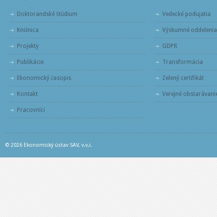
Doktorandské štúdium
Vedecké podujatia
Knižnica
Výskumné oddelenia
Projekty
GDPR
Publikácie
Transformácia
Ekonomický časopis
Zelený certifikát
Kontakt
Verejné obstarávani
Pracovníci
© 2026 Ekonomický ústav SAV, v.v.i.