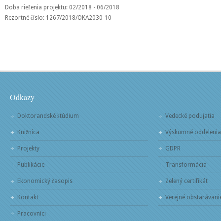
Doba riešenia projektu: 02/2018 - 06/2018
Rezortné číslo: 1267/2018/OKA2030-10
Odkazy
Doktorandské štúdium
Vedecké podujatia
Knižnica
Výskumné oddelenia
Projekty
GDPR
Publikácie
Transformácia
Ekonomický časopis
Zelený certifikát
Kontakt
Verejné obstarávani
Pracovníci