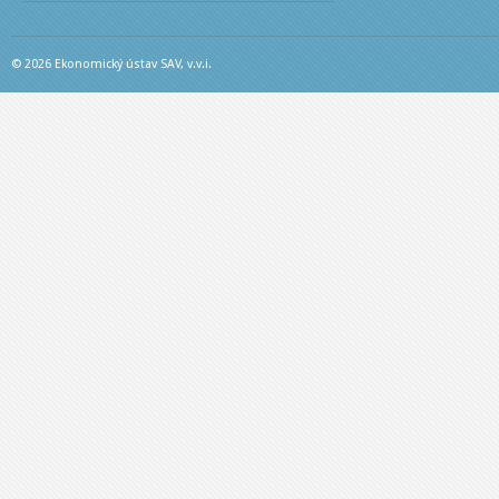
© 2026 Ekonomický ústav SAV, v.v.i.