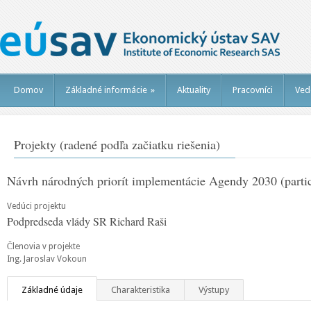
Domov
Základné informácie
»
Aktuality
Pracovníci
Ved
Projekty (radené podľa začiatku riešenia)
Návrh národných priorít implementácie Agendy 2030 (partic
Vedúci projektu
Podpredseda vlády SR Richard Raši
Členovia v projekte
Ing. Jaroslav Vokoun
Základné údaje
Charakteristika
Výstupy