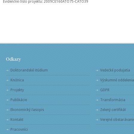
Evidenčné číslo projektu: 2009CE160ATO75-CATO39
Odkazy
Doktorandské štúdium
Vedecké podujatia
Knižnica
Výskumné oddelenia
Projekty
GDPR
Publikácie
Transformácia
Ekonomický časopis
Zelený certifikát
Kontakt
Verejné obstarávani
Pracovníci