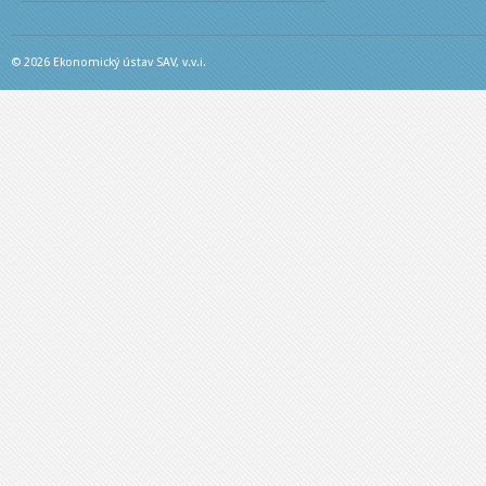
© 2026 Ekonomický ústav SAV, v.v.i.