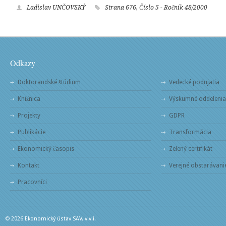
Ladislav UNČOVSKÝ
Strana 676, Číslo 5 - Ročník 48/2000
Odkazy
Doktorandské štúdium
Vedecké podujatia
Knižnica
Výskumné oddelenia
Projekty
GDPR
Publikácie
Transformácia
Ekonomický časopis
Zelený certifikát
Kontakt
Verejné obstarávani
Pracovníci
© 2026 Ekonomický ústav SAV, v.v.i.