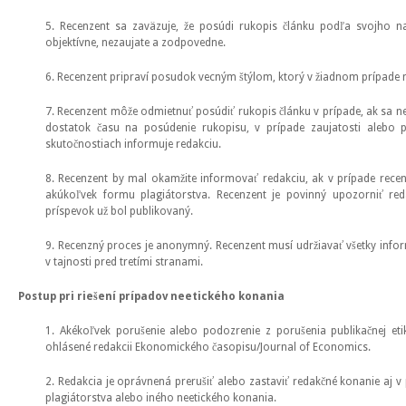
5. Recenzent sa zaväzuje, že posúdi rukopis článku podľa svojho n
objektívne, nezaujate a zodpovedne.
6. Recenzent pripraví posudok vecným štýlom, ktorý v žiadnom prípade
7. Recenzent môže odmietnuť posúdiť rukopis článku v prípade, ak sa ne
dostatok času na posúdenie rukopisu, v prípade zaujatosti alebo p
skutočnostiach informuje redakciu.
8. Recenzent by mal okamžite informovať redakciu, ak v prípade recen
akúkoľvek formu plagiátorstva. Recenzent je povinný upozorniť r
príspevok už bol publikovaný.
9. Recenzný proces je anonymný. Recenzent musí udržiavať všetky info
v tajnosti pred tretími stranami.
Postup pri riešení prípadov neetického konania
1. Akékoľvek porušenie alebo podozrenie z porušenia publikačnej eti
ohlásené redakcii Ekonomického časopisu/Journal of Economics.
2. Redakcia je oprávnená prerušiť alebo zastaviť redakčné konanie aj v 
plagiátorstva alebo iného neetického konania.