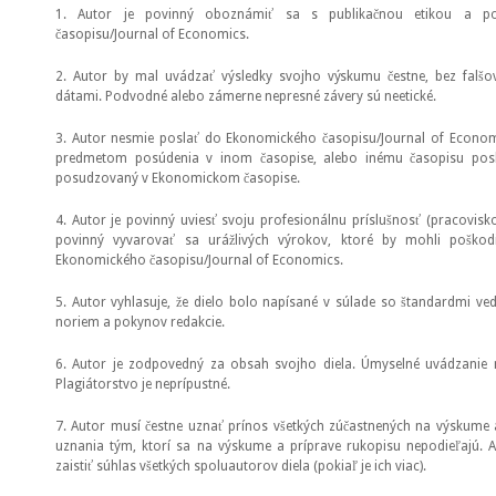
1. Autor je povinný oboznámiť sa s publikačnou etikou a p
časopisu/Journal of Economics.
2. Autor by mal uvádzať výsledky svojho výskumu čestne, bez falšo
dátami. Podvodné alebo zámerne nepresné závery sú neetické.
3. Autor nesmie poslať do Ekonomického časopisu/Journal of Economi
predmetom posúdenia v inom časopise, alebo inému časopisu posl
posudzovaný v Ekonomickom časopise.
4. Autor je povinný uviesť svoju profesionálnu príslušnosť (pracovisko
povinný vyvarovať sa urážlivých výrokov, ktoré by mohli poško
Ekonomického časopisu/Journal of Economics.
5. Autor vyhlasuje, že dielo bolo napísané v súlade so štandardmi ved
noriem a pokynov redakcie.
6. Autor je zodpovedný za obsah svojho diela. Úmyselné uvádzanie ne
Plagiátorstvo je neprípustné.
7. Autor musí čestne uznať prínos všetkých zúčastnených na výskume 
uznania tým, ktorí sa na výskume a príprave rukopisu nepodieľajú. 
zaistiť súhlas všetkých spoluautorov diela (pokiaľ je ich viac).