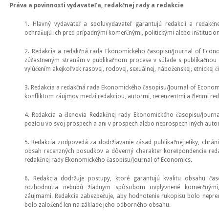
Práva a povinnosti vydavateľa, redakčnej rady a redakcie
1. Hlavný vydavateľ a spoluvydavateľ garantujú redakcii a redakčn
ochraňujú ich pred prípadnými komerčnými, politickými alebo inštitucio
2. Redakcia a redakčná rada Ekonomického časopisu/Journal of Econ
zúčastneným stranám v publikačnom procese v súlade s publikačnou 
vylúčením akejkoľvek rasovej, rodovej, sexuálnej, náboženskej, etnickej či 
3. Redakcia a redakčná rada Ekonomického časopisu/Journal of Econo
konfliktom záujmov medzi redakciou, autormi, recenzentmi a členmi red
4. Redakcia a členovia Redakčnej rady Ekonomického časopisu/Journ
pozíciu vo svoj prospech a ani v prospech alebo neprospech iných auto
5. Redakcia zodpovedá za dodržiavanie zásad publikačnej etiky, chrá
obsah recenzných posudkov a dôverný charakter korešpondencie reda
redakčnej rady Ekonomického časopisu/Journal of Economics.
6. Redakcia dodržuje postupy, ktoré garantujú kvalitu obsahu ča
rozhodnutia nebudú žiadnym spôsobom ovplyvnené komerčnými, 
záujmami. Redakcia zabezpečuje, aby hodnotenie rukopisu bolo nepre
bolo založené len na základe jeho odborného obsahu.