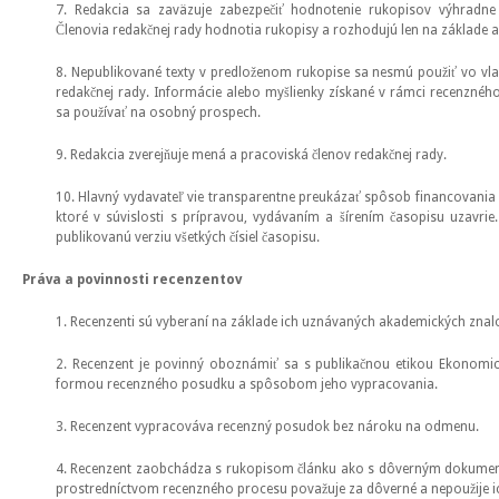
7. Redakcia sa zaväzuje zabezpečiť hodnotenie rukopisov výhradne 
Členovia redakčnej rady hodnotia rukopisy a rozhodujú len na základe ak
8. Nepublikované texty v predloženom rukopise sa nesmú použiť vo vl
redakčnej rady. Informácie alebo myšlienky získané v rámci recenzné
sa používať na osobný prospech.
9. Redakcia zverejňuje mená a pracoviská členov redakčnej rady.
10. Hlavný vydavateľ vie transparentne preukázať spôsob financovania 
ktoré v súvislosti s prípravou, vydávaním a šírením časopisu uzavrie
publikovanú verziu všetkých čísiel časopisu.
Práva a povinnosti recenzentov
1. Recenzenti sú vyberaní na základe ich uznávaných akademických znalo
2. Recenzent je povinný oboznámiť sa s publikačnou etikou Ekonomi
formou recenzného posudku a spôsobom jeho vypracovania.
3. Recenzent vypracováva recenzný posudok bez nároku na odmenu.
4. Recenzent zaobchádza s rukopisom článku ako s dôverným dokumen
prostredníctvom recenzného procesu považuje za dôverné a nepoužije i