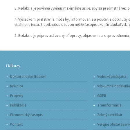
3. Redakcia je povinná vyvinúť maximálne úsilie, aby sa predmetná vec ob
4. Výsledkom prešetrenia môže byť informovanie a poučenie dotknutej
stiahnutie textu. S dotknutou osobou môže časopis ukončiť akúkoľvek 
5. Redakcia je pripravená zverejniť opravy, objasnenia a ospravedlnenia,
Odkazy
Doktorandské štúdium
Vedecké podujatia
Knižnica
Výskumné oddelenia
Projekty
GDPR
Publikácie
Transformácia
Ekonomický časopis
Zelený certifikát
Kontakt
Verejné obstarávani