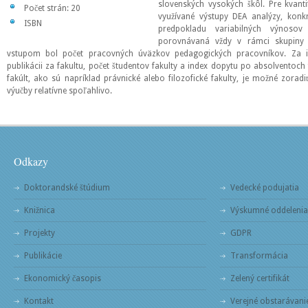
slovenských vysokých škôl. Pre kvanti
Počet strán: 20
využívané výstupy DEA analýzy, kon
ISBN
predpokladu variabilných výnosov
porovnávaná vždy v rámci skupiny 
vstupom bol počet pracovných úväzkov pedagogických pracovníkov. Za in
publikácii za fakultu, počet študentov fakulty a index dopytu po absolventoc
fakúlt, ako sú napríklad právnické alebo filozofické fakulty, je možné zoradiť
výučby relatívne spoľahlivo.
Odkazy
Doktorandské štúdium
Vedecké podujatia
Knižnica
Výskumné oddelenia
Projekty
GDPR
Publikácie
Transformácia
Ekonomický časopis
Zelený certifikát
Kontakt
Verejné obstarávani