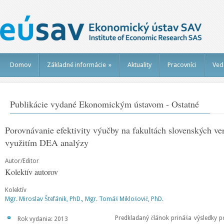
Domov
Základné informácie
»
Aktuality
Pracovníci
Ved
Publikácie vydané Ekonomickým ústavom - Ostatné
Porovnávanie efektivity výučby na fakultách slovenských ve
využitím DEA analýzy
Autor/Editor
Kolektív autorov
Kolektív
Mgr. Miroslav Štefánik, PhD.
,
Mgr. Tomáš Miklošovič, PhD.
Predkladaný článok prináša výsledky po
Rok vydania: 2013