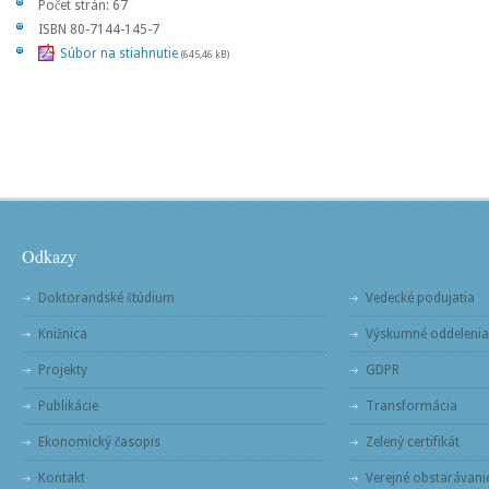
Počet strán: 67
ISBN 80-7144-145-7
Súbor na stiahnutie
(645,46 kB)
Odkazy
Doktorandské štúdium
Vedecké podujatia
Knižnica
Výskumné oddelenia
Projekty
GDPR
Publikácie
Transformácia
Ekonomický časopis
Zelený certifikát
Kontakt
Verejné obstarávani