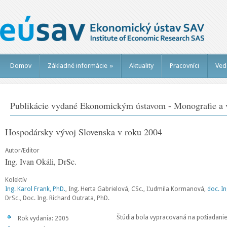
Domov
Základné informácie
»
Aktuality
Pracovníci
Ved
Publikácie vydané Ekonomickým ústavom - Monografie a v
Hospodársky vývoj Slovenska v roku 2004
Autor/Editor
Ing. Ivan Okáli, DrSc.
Kolektív
Ing. Karol Frank, PhD.
, Ing. Herta Gabrielová, CSc., Ľudmila Kormanová,
doc. I
DrSc., Doc. Ing. Richard Outrata, PhD.
Štúdia bola vypracovaná na požiadanie
Rok vydania: 2005