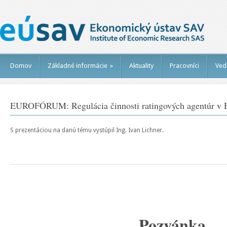
Domov
Základné informácie
»
Aktuality
Pracovníci
Ved
EUROFÓRUM: Regulácia činnosti ratingových agentúr v
S prezentáciou na danú tému vystúpil Ing. Ivan Lichner.
Pozvánka