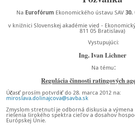
Na
Eurofórum
Ekonomického ústavu SAV
30.
v knižnici Slovenskej akadémie vied - Ekonomický
811 05 Bratislava
)
Vystupujúci:
Ing. Ivan Lichner
:
Na tému
Regulácia činnosti ratingových a
Ú
č
as
ť
prosím potvrdi
ť
do 28. marca 2012 na:
miroslava.dolinajcova@savba.sk
Zmyslom stretnutí je odborná diskusia a výmena 
riešenia širokého spektra cieľov a dosahov hospod
Európskej Únie.