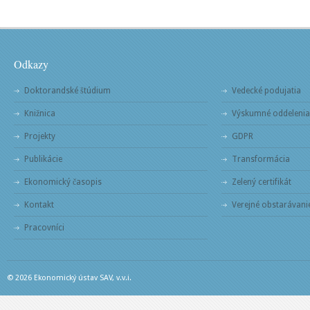
Odkazy
Doktorandské štúdium
Vedecké podujatia
Knižnica
Výskumné oddelenia
Projekty
GDPR
Publikácie
Transformácia
Ekonomický časopis
Zelený certifikát
Kontakt
Verejné obstarávani
Pracovníci
© 2026 Ekonomický ústav SAV, v.v.i.