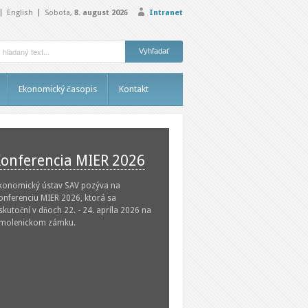
English
Sobota,
8. august 2026
Intranet
Ekonomický časopis
Kontakt
onferencia MIER 2026
konomický ústav SAV pozýva na
onferenciu MIER 2026, ktorá sa
skutoční v dňoch 22. - 24. apríla 2026 na
molenickom zámku.