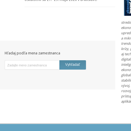
stred
ekono
upred
a mik
trend
krízy,
Hľadaj podľa mena zamestnanca
aj tec
digita
inteli
ekono
global
stabil
vývoj,
rozvoj
prístu
apliká