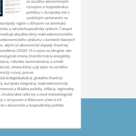
so sociálno-ekonomickým
rozvojom a hospodárskou
politikou v Európskej únii s
osobitným zameraním na
oeurópsky región s dôrazom na slovenskú
miku a národohospodársky výskum. Časopis
nostňuje aktuálne témy makroekonomického
roekonomického výskumu v kontexte hlavných
ov, akými sú ekonomické dopady finančnej
 pandémia COVID-19 a vojna na Ukrajine, ako
hnologické zmeny (transformácia energetiky,
lizácia, robotika /automatizácia, a umelá
gencia), zmena klímy a jej vplyv na sociálno-
mický rozvoj, proces
izácie/deglobalizácie, globálna finančná
ita, európska integrácia, makroekonomický
 menová a fiškálna politika, inflácia, regionálny
, štrukturálne reformy a nové metodologické
py v strojovom a hĺbkovom učení a ich
cie v ekonomike a hospodárskej politike.