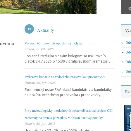
Aktuality
Výs
 dvoma
Vývoj a perspektívy svetovej ekonomiky:
Vývoj a 
Vo veku 65 rokov nás opustil Ivan Klinec
Odd
Centrá hospodárskej moci v
Možné tr
Streda, 22. júl. 2026
Od
Posledná rozlúčka s naším kolegom sa uskutoční v
multipolárnom svete
piatok 24.7.2026 o 15:30 v bratislavskom krematóriu.
Odd
Odd
Výberové konanie na vedeckého pracovníka / pracovníčku
Utorok, 30. jún. 2026
Ekonomický ústav SAV hľadá kandidátov a kandidátky
Eko
na pozíciu vedeckého pracovníka / pracovníčky.
Prvý metodologický workshop úspešne odštartoval projekt CEI
zameraný na prenos poznatkov v oblasti daňovej politiky
Nedeľa, 28. jún. 2026
Uskutočnil sa 27.–29. mája 2026 v Bratislave.