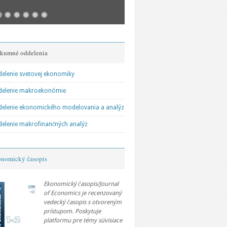
kumné oddelenia
perspektívy svetovej ekonomiky:
Vývoj a perspektívy svetov
elenie svetovej ekonomiky
ajektórie multipolárneho sveta
Fragmentácia, polarizácia 
delenie makroekonómie
integrácie
elenie ekonomického modelovania a analýz
elenie makrofinančných analýz
nomický časopis
Ekonomický časopis/Journal
of Economics je recenzovaný
vedecký časopis s otvoreným
prístupom. Poskytuje
platformu pre témy súvisiace