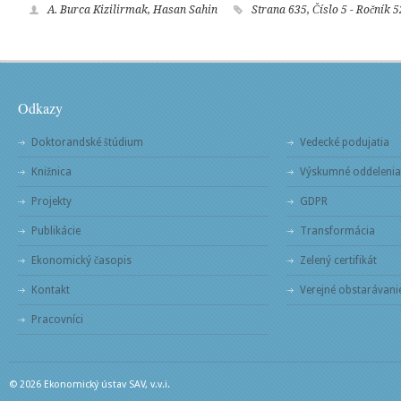
A. Burca Kizilirmak, Hasan Sahin
Strana 635, Číslo 5 - Ročník 
Odkazy
Doktorandské štúdium
Vedecké podujatia
Knižnica
Výskumné oddelenia
Projekty
GDPR
Publikácie
Transformácia
Ekonomický časopis
Zelený certifikát
Kontakt
Verejné obstarávani
Pracovníci
© 2026 Ekonomický ústav SAV, v.v.i.